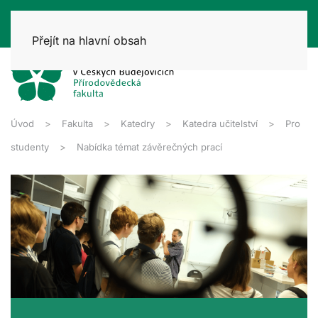
Přejít na hlavní obsah
Úvod
Fakulta
Katedry
Katedra učitelství
Pro
studenty
Nabídka témat závěrečných prací