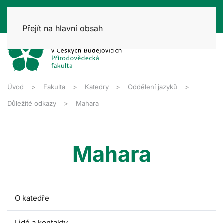
Přejít na hlavní obsah
Úvod
Fakulta
Katedry
Oddělení jazyků
Důležité odkazy
Mahara
Mahara
O katedře
Lidé a kontakty