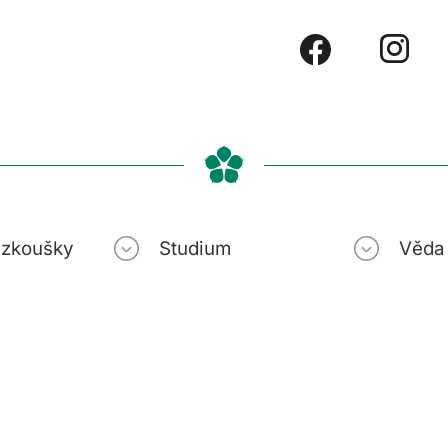
í zkoušky
Studium
Věda