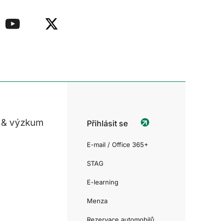
 & výzkum
Přihlásit se
E-mail / Office 365+
STAG
E-learning
Menza
Rezervace automobilů