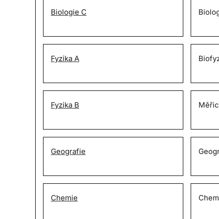
Biologie C
Biolo
Fyzika A
Biofy
Fyzika B
Měřic
Geografie
Geogr
Chemie
Chemi