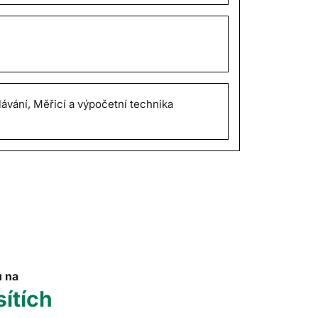
ávání, Měřicí a výpočetní technika
u na
sítích