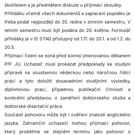
školitelem a je předmětem diskuze u přijímací zkoušky.
Přihlášku včetně všech dokumentů a zaplacení poplatku je
třeba podat nejpozději do 20. ledna v zimním semestru. V
letním semestru musí být podána do 20. května. Formulář
přihlášky je v IS STAG přístupný od 1.11. do 20.1. a od 1.2. do
20.5.
Přijímací řízení se koná před komisí jmenovanou děkanem
PřF JU. Uchazeč musí prokázat předpoklady ke studijní
přípravě na soustavnou vědeckou nebo náročnou řídící
práci a tyto doložit dosavadními studijními výsledky,
diplomovou prací, případnou publikační činností a
konkrétní představou o zaměření doktorského studia a
doktorské disertační práce.
Součástí pohovoru může být i ověření znalostí anglického
jazyka. Zahraniční uchazeči mohou přijímací pohovor,
který proběhne ve stejném termínu jako pohovor s