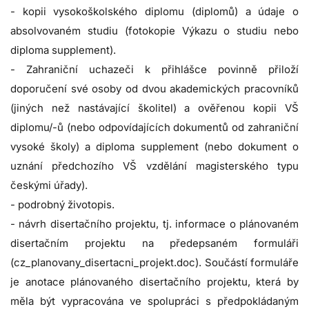
- kopii vysokoškolského diplomu (diplomů) a údaje o
absolvovaném studiu (fotokopie Výkazu o studiu nebo
diploma supplement).
- Zahraniční uchazeči k přihlášce povinně přiloží
doporučení své osoby od dvou akademických pracovníků
(jiných než nastávající školitel) a ověřenou kopii VŠ
diplomu/-ů (nebo odpovídajících dokumentů od zahraniční
vysoké školy) a diploma supplement (nebo dokument o
uznání předchozího VŠ vzdělání magisterského typu
českými úřady).
- podrobný životopis.
- návrh disertačního projektu, tj. informace o plánovaném
disertačním projektu na předepsaném formuláři
(cz_planovany_disertacni_projekt.doc). Součástí formuláře
je anotace plánovaného disertačního projektu, která by
měla být vypracována ve spolupráci s předpokládaným