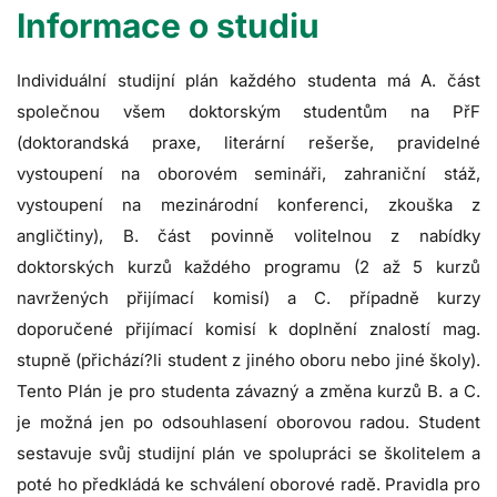
Informace o studiu
Individuální studijní plán každého studenta má A. část
společnou všem doktorským studentům na PřF
(doktorandská praxe, literární rešerše, pravidelné
vystoupení na oborovém semináři, zahraniční stáž,
vystoupení na mezinárodní konferenci, zkouška z
angličtiny), B. část povinně volitelnou z nabídky
doktorských kurzů každého programu (2 až 5 kurzů
navržených přijímací komisí) a C. případně kurzy
doporučené přijímací komisí k doplnění znalostí mag.
stupně (přichází?li student z jiného oboru nebo jiné školy).
Tento Plán je pro studenta závazný a změna kurzů B. a C.
je možná jen po odsouhlasení oborovou radou. Student
sestavuje svůj studijní plán ve spolupráci se školitelem a
poté ho předkládá ke schválení oborové radě. Pravidla pro