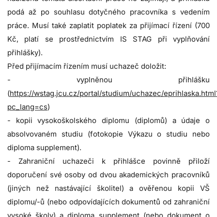
podá až po souhlasu dotyčného pracovníka s vedením
práce. Musí také zaplatit poplatek za přijímací řízení (700
Kč, platí se prostřednictvím IS STAG při vyplňování
přihlášky).
Před přijímacím řízením musí uchazeč doložit:
- vyplněnou přihlášku
(
https://wstag.jcu.cz/portal/studium/uchazec/eprihlaska.html
pc_lang=cs
)
- kopii vysokoškolského diplomu (diplomů) a údaje o
absolvovaném studiu (fotokopie Výkazu o studiu nebo
diploma supplement).
- Zahraniční uchazeči k přihlášce povinně přiloží
doporučení své osoby od dvou akademických pracovníků
(jiných než nastávající školitel) a ověřenou kopii VŠ
diplomu/-ů (nebo odpovídajících dokumentů od zahraniční
vysoké školy) a diploma supplement (nebo dokument o