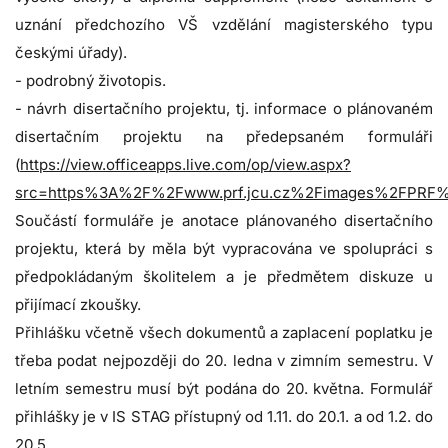
uznání předchozího VŠ vzdělání magisterského typu
českými úřady).
- podrobný životopis.
- návrh disertačního projektu, tj. informace o plánovaném
disertačním projektu na předepsaném formuláři
(
https://view.officeapps.live.com/op/view.aspx?
src=https%3A%2F%2Fwww.prf.jcu.cz%2Fimages%2FPRF%2Ff
Součástí formuláře je anotace plánovaného disertačního
projektu, která by měla být vypracována ve spolupráci s
předpokládaným školitelem a je předmětem diskuze u
přijímací zkoušky.
Přihlášku včetně všech dokumentů a zaplacení poplatku je
třeba podat nejpozději do 20. ledna v zimním semestru. V
letním semestru musí být podána do 20. května. Formulář
přihlášky je v IS STAG přístupný od 1.11. do 20.1. a od 1.2. do
20.5.