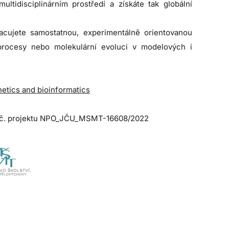
ltidisciplinárním prostředí a získáte tak globální
cujete samostatnou, experimentálně orientovanou
procesy nebo molekulární evoluci v modelových i
etics and bioinformatics
g. č. projektu NPO_JČU_MSMT-16608/2022