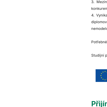
3. Mezin
konkuren
4. Vynik
diplomov
nemodelo
Potřebné
Studijní
Přij