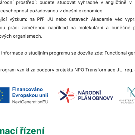
árodní prostředí: budete studovat výhradně v angličtině v mu
ceschopnost požadovanou v dnešní ekonomice.
ající výzkum: na PřF JU nebo ústavech Akademie věd vypra
ou práci zaměřenou například na molekulární a buněčné 
vých organismech.
 informace o studijním programu se dozvíte zde:
Functional gen
 program vznikl za podpory projektu NPO Transformace JU, re
ímací řízení