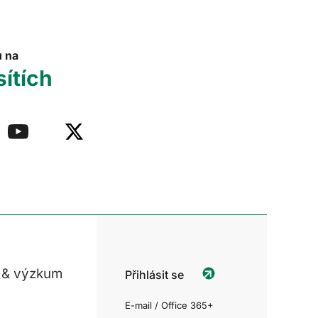
u na
sítích
 & výzkum
Přihlásit se
E-mail / Office 365+