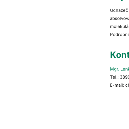
Uchazeč 
absolvov
molekulár
Podrobné
Kont
Mgr. Len
Tel.: 38
E-mail:
c