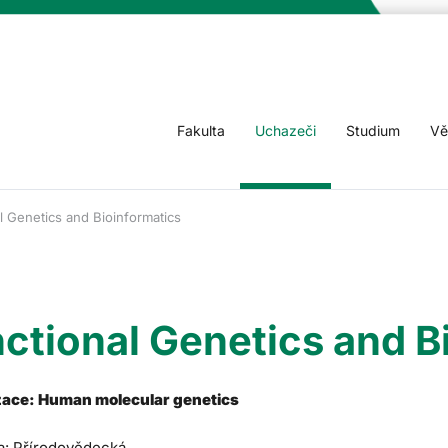
Fakulta
Uchazeči
Studium
Vě
l Genetics and Bioinformatics
ctional Genetics and B
zace: Human molecular genetics
a: Přírodovědecká