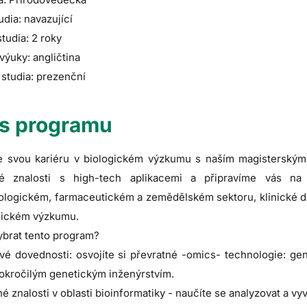
udia: navazující
tudia: 2 roky
výuky: angličtina
studia: prezenční
s programu
te svou kariéru v biologickém výzkumu s naším magisterský
cké znalosti s high-tech aplikacemi a připravíme vás n
ologickém, farmaceutickém a zemědělském sektoru, klinické d
ickém výzkumu.
ybrat tento program?
ové dovednosti: osvojíte si převratné -omics- technologie: g
pokročilým genetickým inženýrstvím.
é znalosti v oblasti bioinformatiky - naučíte se analyzovat a vyv