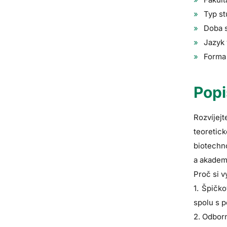
Typ st
Doba s
Jazyk 
Forma 
Popi
Rozvíjej
teoreti
biotechn
a akadem
Proč si v
1. Špičk
spolu s 
2. Odborn