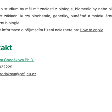
o studium by měl mít znalosti z biologie, biomedicíny nebo b
at základní kurzy biochemie, genetiky, buněčné a molekulární
ní biologie.
 informace o přijímacím řízení naleznete na:
How to apply
akt
ka Chodáková Ph.D.
9032229
hodakova@prf.jcu.cz