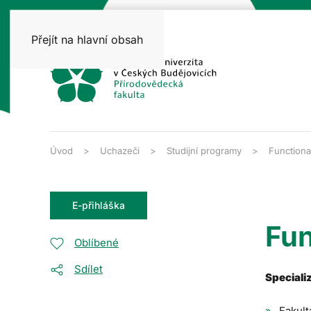
Přejít na hlavní obsah
Úvod
Uchazeči
Studijní programy
Functiona
E-přihláška
Fun
Oblíbené
Sdílet
Speciali
Fakult