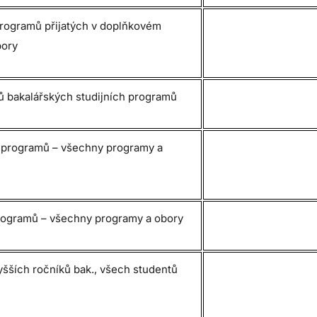
 programů přijatých v doplňkovém
bory
ků bakalářských studijních programů
ch programů – všechny programy a
 programů – všechny programy a obory
yšších ročníků bak., všech studentů