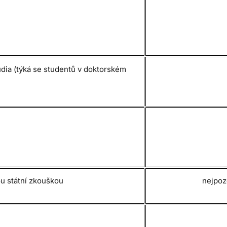
udia (týká se studentů v doktorském
u státní zkouškou
nejpoz