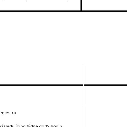
semestru
následujícího týdne do 12 hodin,