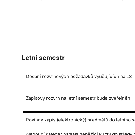
Letní semestr
Dodání rozvrhových požadavků vyučujících na LS
Zápisový rozvrh na letní semestr bude zveřejněn
Povinný zápis (elektronický) předmětů do letního 
(vedoucí kateder nahlásí neběžící kurzy do středy 