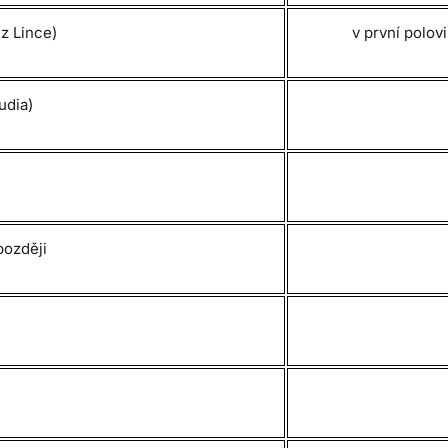
 z Lince)
v první polo
tudia)
později