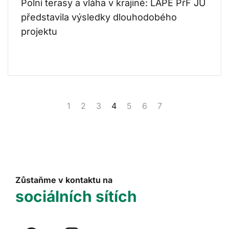
Polní terasy a vláha v krajině: LAPE PřF JU
představila výsledky dlouhodobého
projektu
1
2
3
4
5
6
7
Zůstaňme v kontaktu na
sociálních sítích