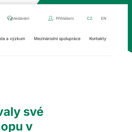
Přihlášení
CZ
EN
da a výzkum
Mezinárodní spolupráce
Kontakty
valy své
hopu v