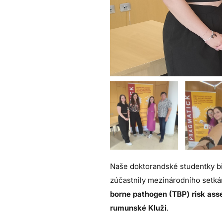
Naše doktorandské studentky 
zúčastnily mezinárodního setkán
borne pathogen (TBP) risk as
rumunské Kluži
.