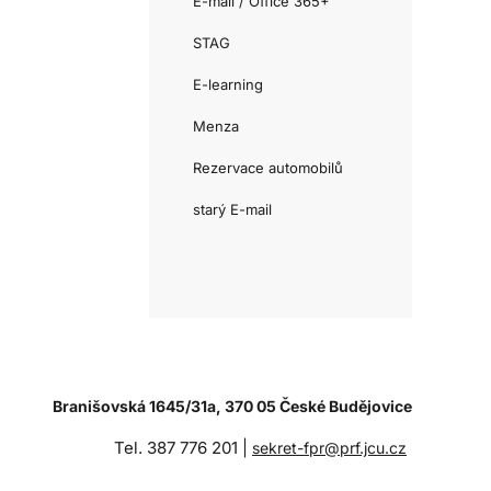
E-mail / Office 365+
STAG
E-learning
Menza
Rezervace automobilů
starý E-mail
Branišovská 1645/31a, 370 05 České Budějovice
Tel. 387 776 201 |
sekret-fpr@prf.jcu.cz