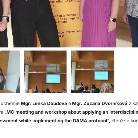
biochemie
Mgr. Lenka Doudová
a
Mgr. Zuzana Dvorníková
z ka
í „
MC meeting and workshop about applying an interdisciplina
sessment while implementing the DAMA protocol
", které se k