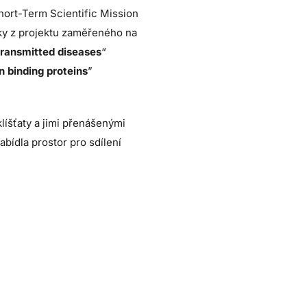
ort-Term Scientific Mission
y z projektu zaměřeného na
-transmitted diseases
“
n binding proteins
”
líšťaty a jimi přenášenými
ídla prostor pro sdílení