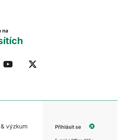
u na
sítích
 & výzkum
Přihlásit se