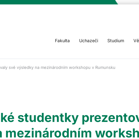
Fakulta
Uchazeči
Studium
Vě
ovaly své výsledky na mezinárodním workshopu v Rumunsku
ké studentky prezento
a mezinárodním works