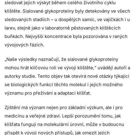
sledovat jejich výskyt během celého životního cyklu
klíštěte. Sialované glykoproteiny byly detekovány ve všech
sledovaných stadiích – u dospělých samic, ve vajíčkách i u
larev, stejně jako v laboratorně pěstovaných klíštěcích
buňkách. Nejvyšší koncentrace byla pozorována v raných
vývojových fázích.
„Naše výsledky naznačují, že sialované glykoproteiny
mohou hrát klíčovou roli ve vývoji klíštěte,“ uvádějí autoři a
autorky studie. Tento objev tak otevírá nové otázky týkající
se biologických funkcí těchto molekul i jejich možného
významu pro přežívání a adaptaci klíšťat.
Zjištění má význam nejen pro základní výzkum, ale i pro
medicínu a veřejné zdraví. Lepší porozumění tomu, jak
klíšťata fungují na molekulární úrovni, může v budoucnu
přispět k vývoji nových přístupů, jak omezit jejich