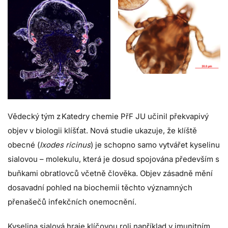
Vědecký tým z Katedry chemie PřF JU učinil překvapivý
objev v biologii klíšťat. Nová studie ukazuje, že klíště
obecné (
Ixodes ricinus
) je schopno samo vytvářet kyselinu
sialovou – molekulu, která je dosud spojována především s
buňkami obratlovců včetně člověka. Objev zásadně mění
dosavadní pohled na biochemii těchto významných
přenašečů infekčních onemocnění.
Kyselina sialová hraje klíčovou roli například v imunitním