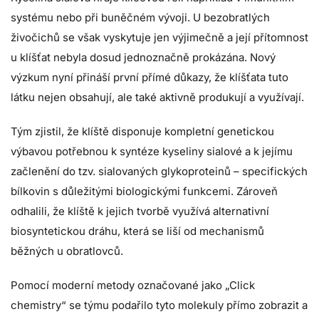
systému nebo při buněčném vývoji. U bezobratlých
živočichů se však vyskytuje jen výjimečně a její přítomnost
u klíšťat nebyla dosud jednoznačně prokázána. Nový
výzkum nyní přináší první přímé důkazy, že klíšťata tuto
látku nejen obsahují, ale také aktivně produkují a využívají.
Tým zjistil, že klíště disponuje kompletní genetickou
výbavou potřebnou k syntéze kyseliny sialové a k jejímu
začlenění do tzv. sialovaných glykoproteinů – specifických
bílkovin s důležitými biologickými funkcemi. Zároveň
odhalili, že klíště k jejich tvorbě využívá alternativní
biosyntetickou dráhu, která se liší od mechanismů
běžných u obratlovců.
Pomocí moderní metody označované jako „Click
chemistry“ se týmu podařilo tyto molekuly přímo zobrazit a