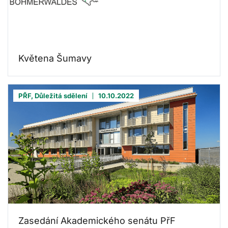
Květena Šumavy
PŘF, Důležitá sdělení
10.10.2022
Zasedání Akademického senátu PřF