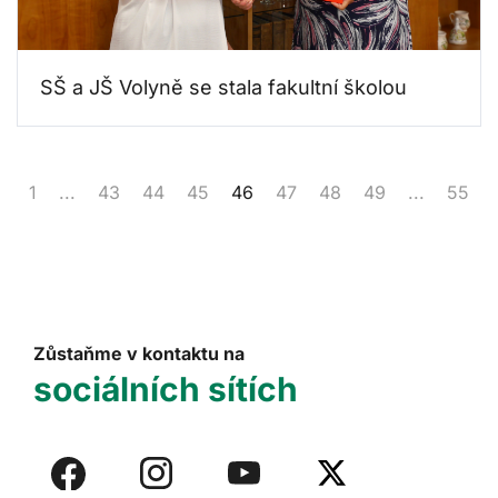
SŠ a JŠ Volyně se stala fakultní školou
1
...
43
44
45
46
47
48
49
...
55
Zůstaňme v kontaktu na
sociálních sítích