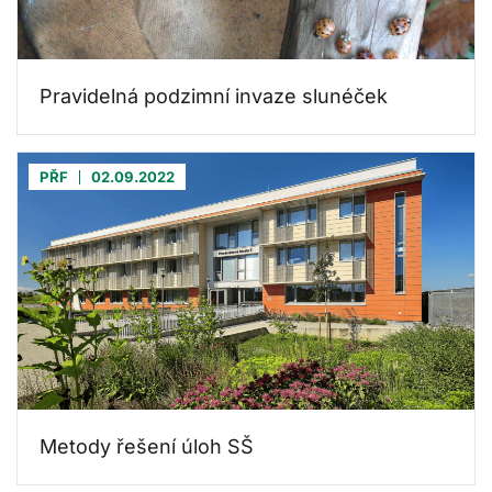
Pravidelná podzimní invaze slunéček
PŘF
02.09.2022
Metody řešení úloh SŠ