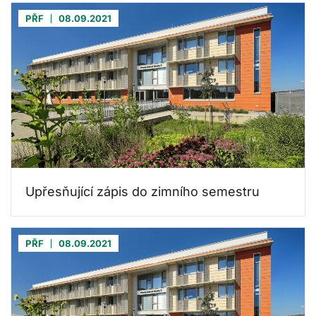
PŘF
08.09.2021
Upřesňující zápis do zimního semestru
PŘF
08.09.2021