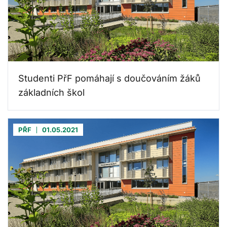
Studenti PřF pomáhají s doučováním žáků
základních škol
PŘF
01.05.2021