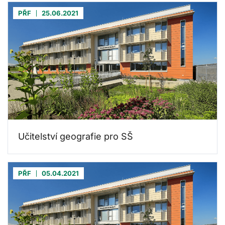
PŘF
25.06.2021
Učitelství geografie pro SŠ
PŘF
05.04.2021