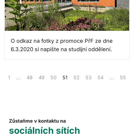
O odkaz na fotky z promoce PřF ze dne
6.3.2020 si napište na studijní oddělení.
1
...
48
49
50
51
52
53
54
...
55
Zůstaňme v kontaktu na
sociálních sítích