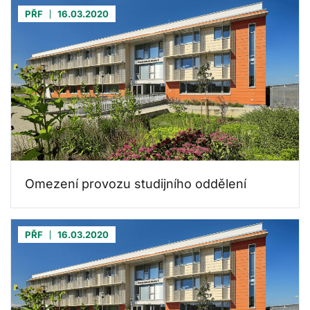
PŘF
16.03.2020
Omezení provozu studijního oddělení
PŘF
16.03.2020