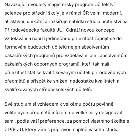
Navazující dvouletý magisterský program Učitelství
science pro střední školy je v rámci ČR velmi moderní,
atraktivní, unikátní a rozšiřuje nabídku studia učitelství na
Přírodovědecké fakultě JU. Odráží novou koncepci
vzdělávání a nabízí jedinečnou příležitost zapojit se do
formování budoucích učitelů nejen absolventům
bakalářských programů pro vzdělávání, ale i absolventům
bakalářských odborných programů, kteří tak mají
příležitost stát se kvalifikovanými učiteli přírodovědných
předmětů a přispět ke snížení nedostatku kvalitních a
kvalifikovaných středoškolských učitelů.
Své studium si vzhledem k velkému počtu povinně
volitelných předmětů můžete do velké míry designovat
sami, podle vaší preference, za pomoci vlastního školitele
z PřF JU, který vám s přípravou náplně vašeho studia