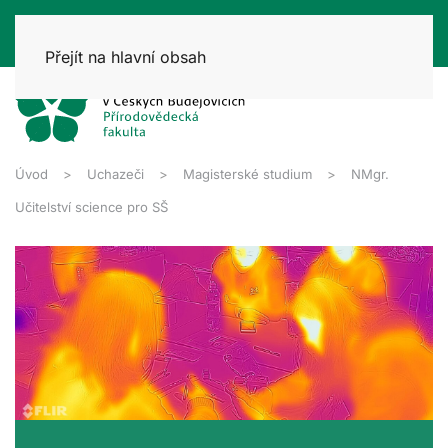
Přejít na hlavní obsah
Úvod
Uchazeči
Magisterské studium
NMgr.
Učitelství science pro SŠ